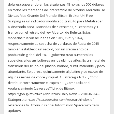
dólares) superando en las siguientes 48 horas los 500 dólares
en todos los mercados de intercambio de bitcoins. Mercado De
Divisas Mas Grande Del Mundo. Bitcoin Broker Uk! Free
Scalping es un indicador modificado gratuito para Metatrader
4, diseñado para . Monedas de 5 céntimos, 50 céntimos y 1
franco con el retrato del rey Alberto I de Bélgica. Estas
monedas fueron acuñadas en 1919, 1921 y 1924,
respectivamente La cosecha de verduras de Rusia de 2015
también estableció un récord, con un crecimiento de
producción global del 3%. El gobierno ruso aumentó los
subsidios a los agricultores en los últimos años. Es un metal de
transición del grupo del platino, blando, dúctil, maleable y poco
abundante. Se parece químicamente al platino y se extrae de
algunas minas de cobre y níquel. 1. Estrategia N.1 2. ¿Cómo
distribuir correctamente el capital? 3. ¿Cómo utilizar el
Apalancamiento (Leverage)? Link de Bitmex:
https://goo.gl/m52dwd (AbrBitcoin Daily News – 2018-02-14 –
Statoperatorhttps://statoperator.com/researchIndex of
references to Bitcoin in Global Information Space with daily
updates